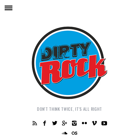
DON'T THINK TWICE, IT'S ALL RIGHT