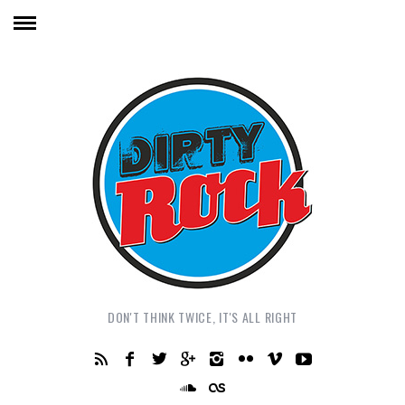
DON'T THINK TWICE, IT'S ALL RIGHT