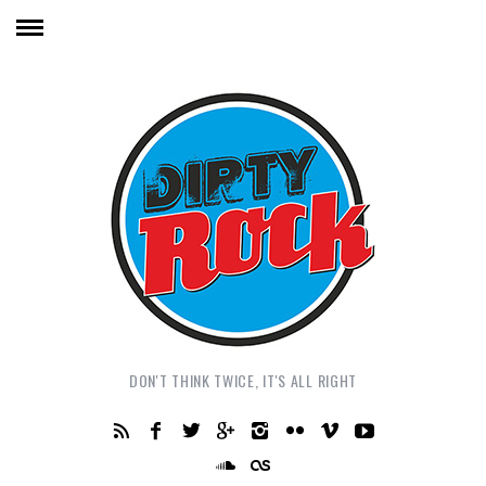
DON'T THINK TWICE, IT'S ALL RIGHT