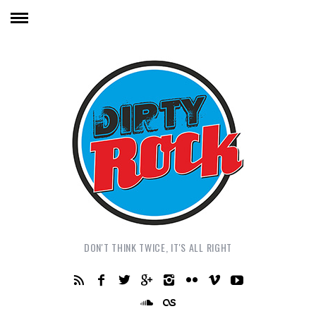
DON'T THINK TWICE, IT'S ALL RIGHT