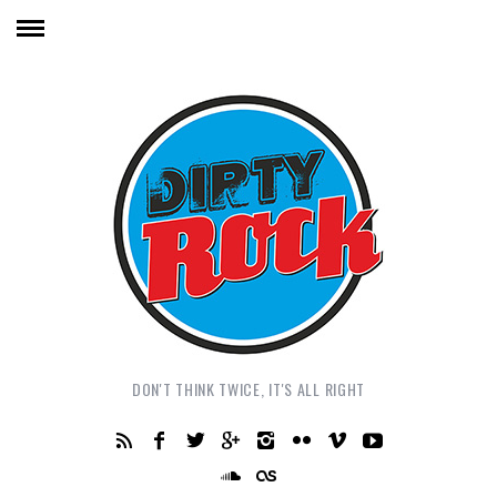
DON'T THINK TWICE, IT'S ALL RIGHT