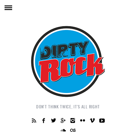
DON'T THINK TWICE, IT'S ALL RIGHT