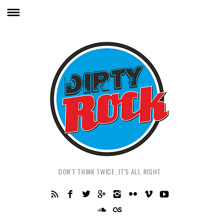
DON'T THINK TWICE, IT'S ALL RIGHT