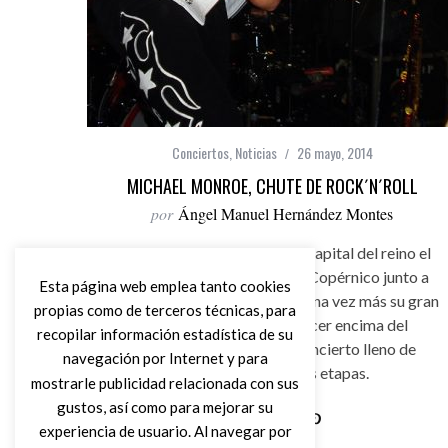
Conciertos
,
Noticias
26 mayo, 2014
MICHAEL MONROE, CHUTE DE ROCK´N´ROLL
por
Ángel Manuel Hernández Montes
Michael Monroe irrumpía la capital del reino el
pasado 9 de Mayo en la sala Copérnico junto a
Esta página web emplea tanto cookies
sus “Monroes”, demostrando una vez más su gran
propias como de terceros técnicas, para
estado físico y su buen hacer encima del
recopilar información estadística de su
escenario ofreciendo un concierto lleno de
navegación por Internet y para
clásicos de todas sus etapas.
mostrarle publicidad relacionada con sus
gustos, así como para mejorar su
experiencia de usuario. Al navegar por