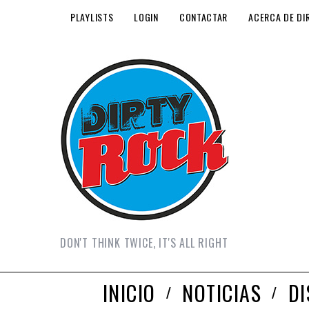
PLAYLISTS
LOGIN
CONTACTAR
ACERCA DE DI
DON'T THINK TWICE, IT'S ALL RIGHT
INICIO
NOTICIAS
D