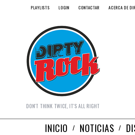
PLAYLISTS
LOGIN
CONTACTAR
ACERCA DE DI
DON'T THINK TWICE, IT'S ALL RIGHT
INICIO
NOTICIAS
D