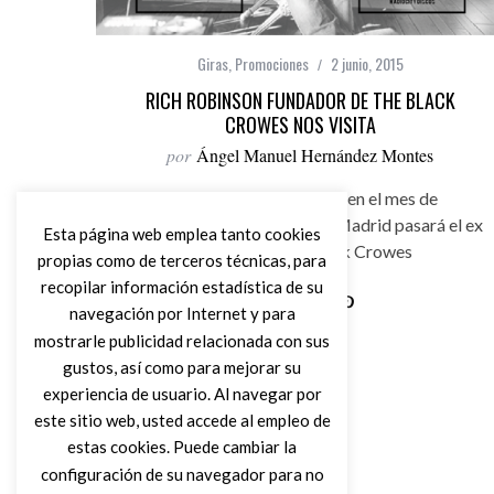
Giras
,
Promociones
2 junio, 2015
RICH ROBINSON FUNDADOR DE THE BLACK
CROWES NOS VISITA
por
Ángel Manuel Hernández Montes
Rich Robinson nos visita en el mes de
Septiembre, por Barcelona y Madrid pasará el ex
Esta página web emplea tanto cookies
guitarra de The Black Crowes
propias como de terceros técnicas, para
recopilar información estadística de su
navegación por Internet y para
Leer Más
mostrarle publicidad relacionada con sus
gustos, así como para mejorar su
experiencia de usuario. Al navegar por
este sitio web, usted accede al empleo de
estas cookies. Puede cambiar la
configuración de su navegador para no