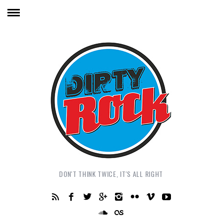
DON'T THINK TWICE, IT'S ALL RIGHT