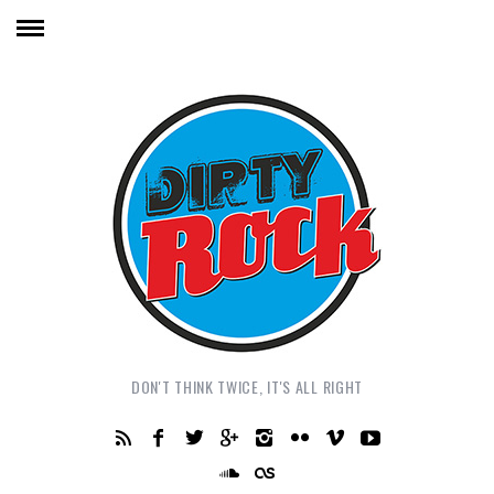
DON'T THINK TWICE, IT'S ALL RIGHT