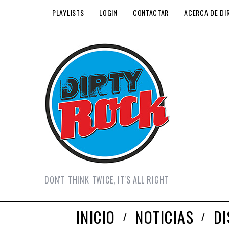
PLAYLISTS
LOGIN
CONTACTAR
ACERCA DE DI
DON'T THINK TWICE, IT'S ALL RIGHT
INICIO
NOTICIAS
D