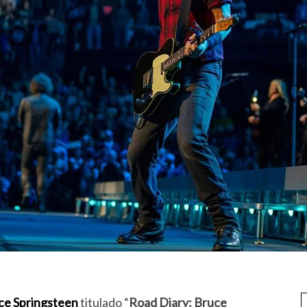
ce Springsteen
titulado “
Road Diary: Bruce