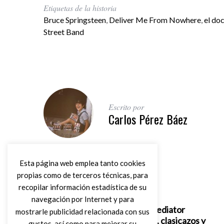
Etiquetas de la historia
Bruce Springsteen
,
Deliver Me From Nowhere
,
el do
Street Band
Escrito por
Carlos Pérez Báez
Esta página web emplea tanto cookies
propias como de terceros técnicas, para
recopilar información estadística de su
Artículo anterior
navegación por Internet y para
The Silencers en Le Mediator
mostrarle publicidad relacionada con sus
(Perpignan): empaque, clasicazos y
gustos, así como para mejorar su