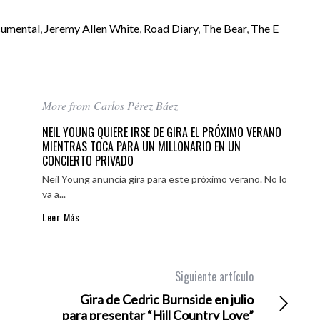
cumental
,
Jeremy Allen White
,
Road Diary
,
The Bear
,
The E
More from Carlos Pérez Báez
NEIL YOUNG QUIERE IRSE DE GIRA EL PRÓXIMO VERANO
MIENTRAS TOCA PARA UN MILLONARIO EN UN
CONCIERTO PRIVADO
Neil Young anuncia gira para este próximo verano. No lo
va a...
Leer Más
Siguiente artículo
Gira de Cedric Burnside en julio
para presentar “Hill Country Love”