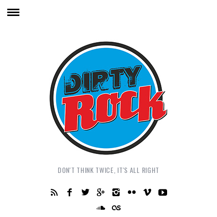
DON'T THINK TWICE, IT'S ALL RIGHT