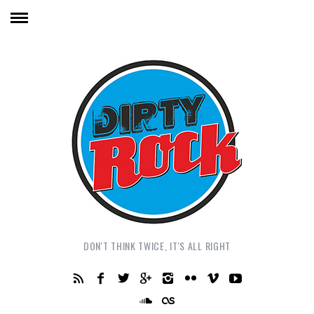
DON'T THINK TWICE, IT'S ALL RIGHT