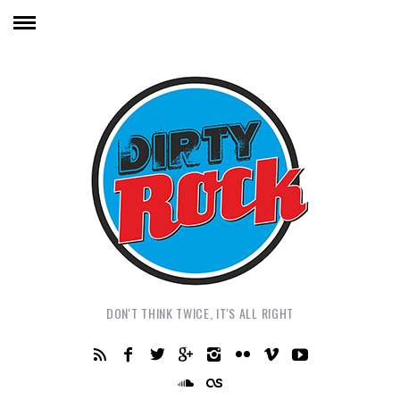
DON'T THINK TWICE, IT'S ALL RIGHT