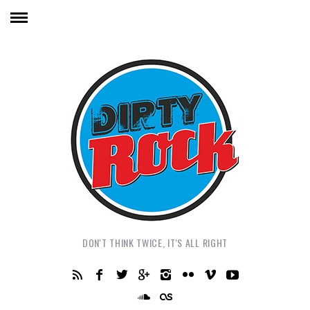
DON'T THINK TWICE, IT'S ALL RIGHT