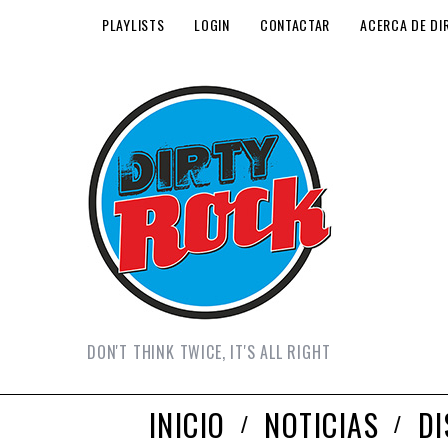
PLAYLISTS
LOGIN
CONTACTAR
ACERCA DE DI
DON'T THINK TWICE, IT'S ALL RIGHT
INICIO
NOTICIAS
D