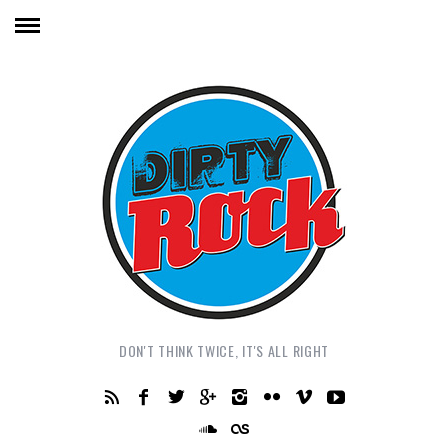
DON'T THINK TWICE, IT'S ALL RIGHT