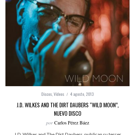
Discos
,
Vídeos
4 agosto, 2013
J.D. WILKES AND THE DIRT DAUBERS “WILD MOON”,
NUEVO DISCO
por
Carlos Pérez Báez
J.D. Wilkes and The Dirt Daubers, publican su tercer