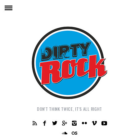
DON'T THINK TWICE, IT'S ALL RIGHT