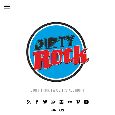
DON'T THINK TWICE, IT'S ALL RIGHT