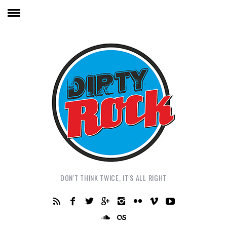
DON'T THINK TWICE, IT'S ALL RIGHT