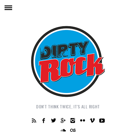
DON'T THINK TWICE, IT'S ALL RIGHT