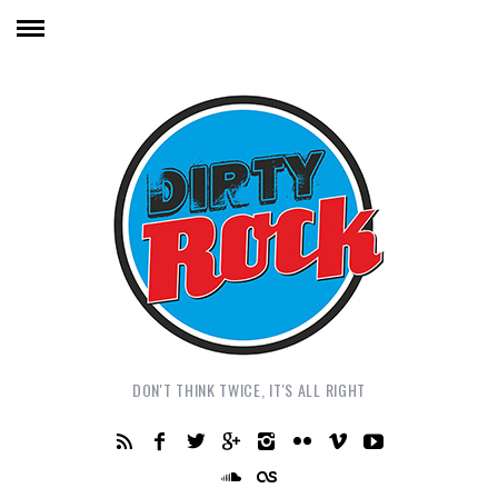
DON'T THINK TWICE, IT'S ALL RIGHT