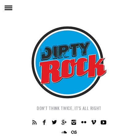
DON'T THINK TWICE, IT'S ALL RIGHT