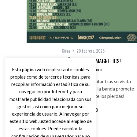
Giras
20 febrero, 2025
¡GIRA ESPAÑOLA DE THE MAGNETICS!
por
Javier Casamor
Esta página web emplea tanto cookies
propias como de terceros técnicas, para
Los italianos nos vuelven a visitar tras su visita
recopilar información estadística de su
del año pasado. Un cncierto de la banda promete
navegación por Internet y para
diversión asegurada. ¡No te los pierdas!
mostrarle publicidad relacionada con sus
gustos, así como para mejorar su
experiencia de usuario. Al navegar por
Leer Más
este sitio web, usted accede al empleo de
estas cookies. Puede cambiar la
configuración de su navegador para no