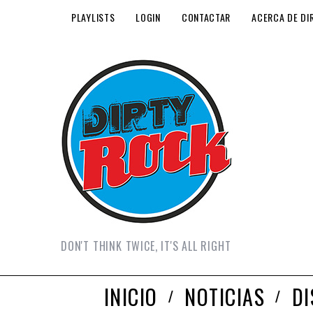
PLAYLISTS
LOGIN
CONTACTAR
ACERCA DE DI
DON'T THINK TWICE, IT'S ALL RIGHT
INICIO
NOTICIAS
D