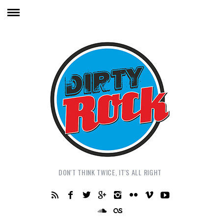
DON'T THINK TWICE, IT'S ALL RIGHT