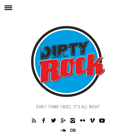
DON'T THINK TWICE, IT'S ALL RIGHT