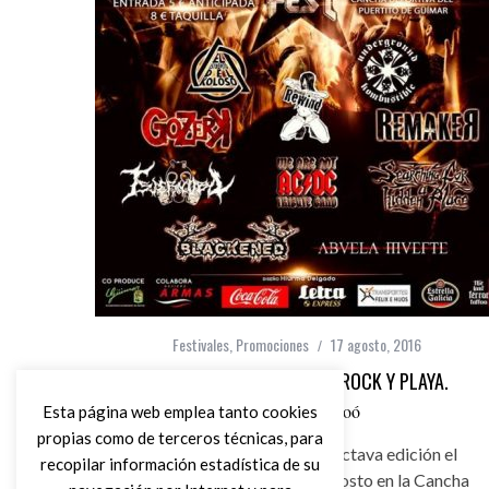
Festivales
,
Promociones
17 agosto, 2016
GOYMAR FEST, OCTAVA DE ROCK Y PLAYA.
por
Jabier Rioboó
Esta página web emplea tanto cookies
propias como de terceros técnicas, para
Goymar Fest celebrará su octava edición el
recopilar información estadística de su
próximo sábado día 20 de agosto en la Cancha