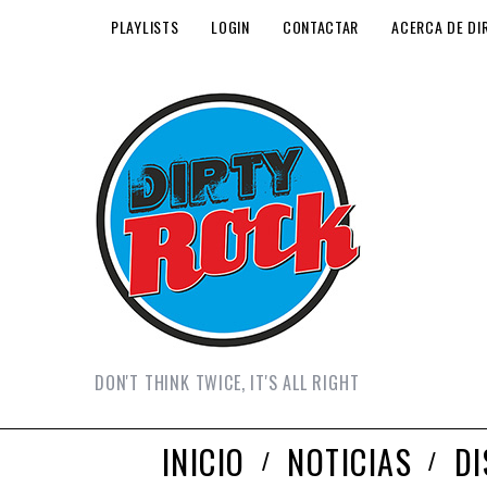
PLAYLISTS
LOGIN
CONTACTAR
ACERCA DE DI
DON'T THINK TWICE, IT'S ALL RIGHT
INICIO
NOTICIAS
D