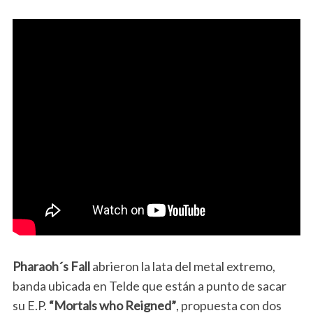
Pharaoh´s Fall
abrieron la lata del metal extremo,
banda ubicada en Telde que están a punto de sacar
su E.P.
“Mortals who Reigned”
, propuesta con dos