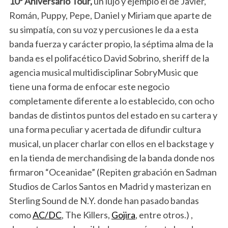
10º Aniversario Tour,
un lujo y ejemplo el de Javier,
Román, Puppy, Pepe, Daniel y Miriam que aparte de
su simpatía, con su voz y percusiones le da a esta
banda fuerza y carácter propio, la séptima alma de la
banda es el polifacético David Sobrino, sheriff de la
agencia musical multidisciplinar SobryMusic que
tiene una forma de enfocar este negocio
completamente diferente a lo establecido, con ocho
bandas de distintos puntos del estado en su cartera y
una forma peculiar y acertada de difundir cultura
musical, un placer charlar con ellos en el backstage y
en la tienda de merchandising de la banda donde nos
firmaron “Oceanidae” (Repiten grabación en Sadman
Studios de Carlos Santos en Madrid y masterizan en
Sterling Sound de N.Y. donde han pasado bandas
como
AC/DC
, The Killers,
Gojira
, entre otros.) ,