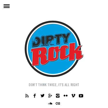
DON'T THINK TWICE, IT'S ALL RIGHT