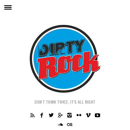
DON'T THINK TWICE, IT'S ALL RIGHT