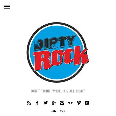
DON'T THINK TWICE, IT'S ALL RIGHT