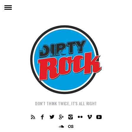
DON'T THINK TWICE, IT'S ALL RIGHT