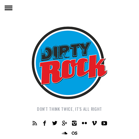
DON'T THINK TWICE, IT'S ALL RIGHT