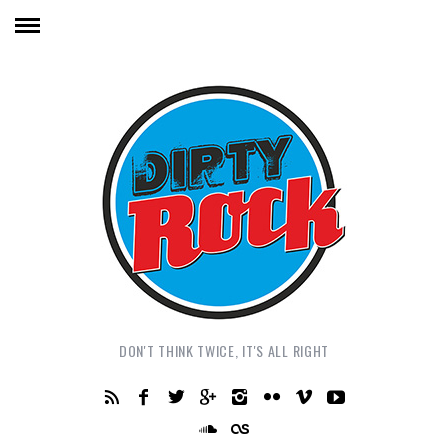
DON'T THINK TWICE, IT'S ALL RIGHT