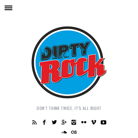
DON'T THINK TWICE, IT'S ALL RIGHT