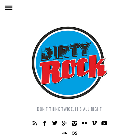
DON'T THINK TWICE, IT'S ALL RIGHT