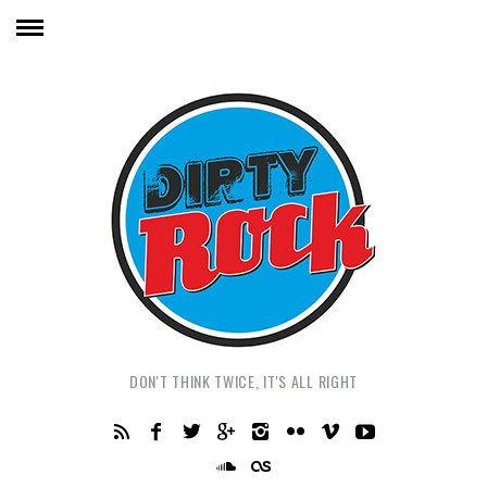
DON'T THINK TWICE, IT'S ALL RIGHT