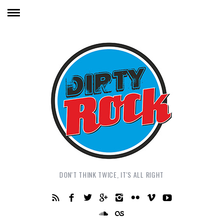
DON'T THINK TWICE, IT'S ALL RIGHT