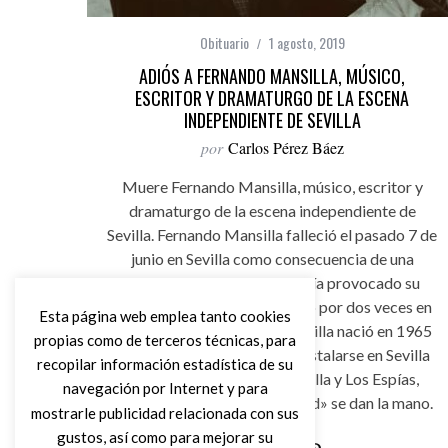
Obituario
1 agosto, 2019
ADIÓS A FERNANDO MANSILLA, MÚSICO,
ESCRITOR Y DRAMATURGO DE LA ESCENA
INDEPENDIENTE DE SEVILLA
por
Carlos Pérez Báez
Muere Fernando Mansilla, músico, escritor y
dramaturgo de la escena independiente de
Sevilla. Fernando Mansilla falleció el pasado 7 de
junio en Sevilla como consecuencia de una
patología cardíaca, que había provocado su
ingreso en centro hospitalario por dos veces en
Esta página web emplea tanto cookies
el último mes. Fernando Mansilla nació en 1965
propias como de terceros técnicas, para
en Barcelona, pero decidió instalarse en Sevilla
recopilar información estadística de su
en 1981. Su proyecto Mansilla y Los Espías,
navegación por Internet y para
donde música y «Spoken Word» se dan la mano.
mostrarle publicidad relacionada con sus
gustos, así como para mejorar su