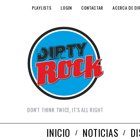
PLAYLISTS
LOGIN
CONTACTAR
ACERCA DE DI
DON'T THINK TWICE, IT'S ALL RIGHT
INICIO
NOTICIAS
D