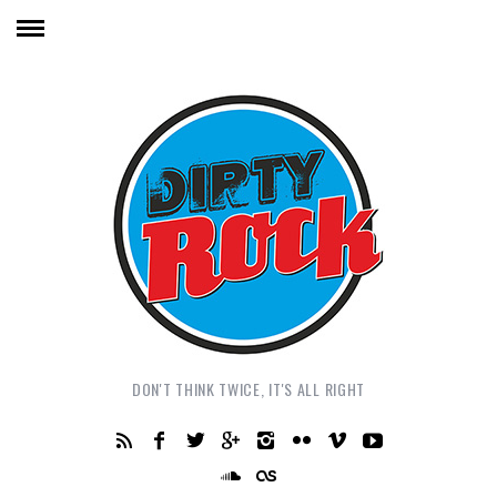
DON'T THINK TWICE, IT'S ALL RIGHT