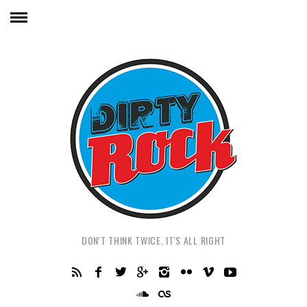
DON'T THINK TWICE, IT'S ALL RIGHT