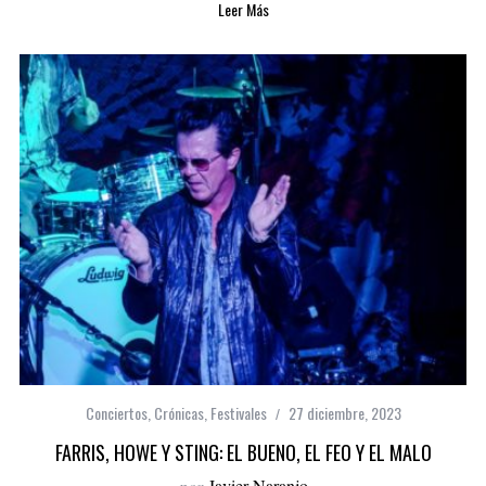
Leer Más
Conciertos
,
Crónicas
,
Festivales
27 diciembre, 2023
FARRIS, HOWE Y STING: EL BUENO, EL FEO Y EL MALO
por
Javier Naranjo