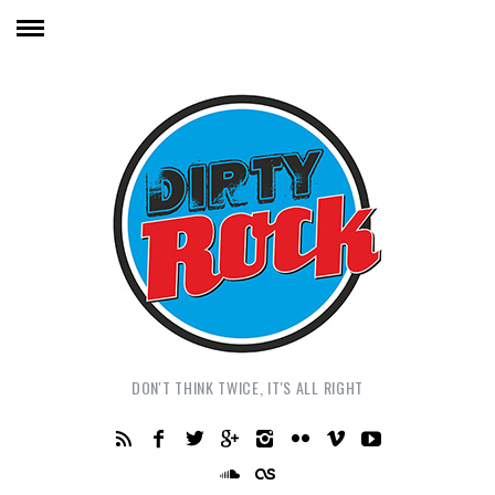
DON'T THINK TWICE, IT'S ALL RIGHT