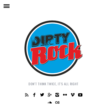
DON'T THINK TWICE, IT'S ALL RIGHT