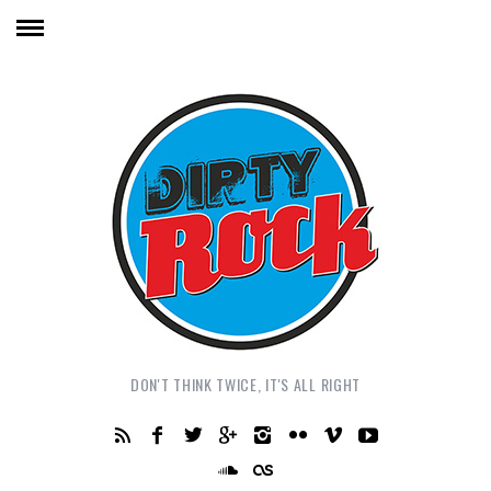
DON'T THINK TWICE, IT'S ALL RIGHT