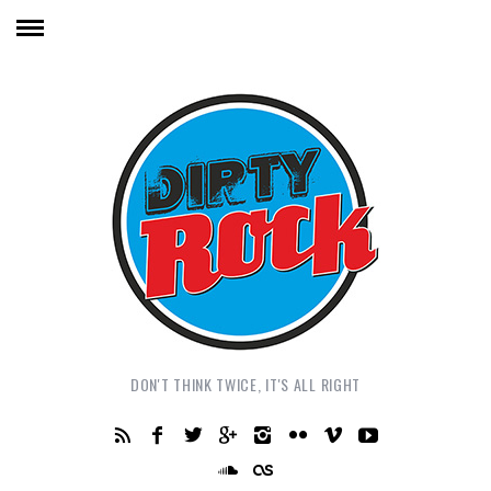
DON'T THINK TWICE, IT'S ALL RIGHT