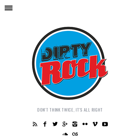
DON'T THINK TWICE, IT'S ALL RIGHT