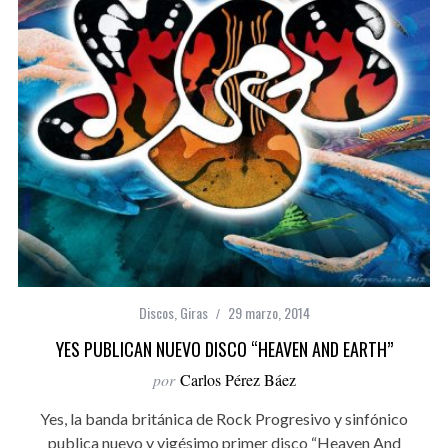
Discos
,
Giras
29 marzo, 2014
YES PUBLICAN NUEVO DISCO “HEAVEN AND EARTH”
por
Carlos Pérez Báez
Yes, la banda británica de Rock Progresivo y sinfónico
publica nuevo y vigésimo primer disco “Heaven And