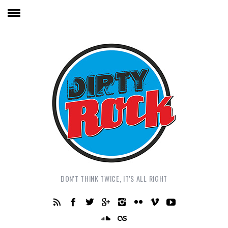
DON'T THINK TWICE, IT'S ALL RIGHT