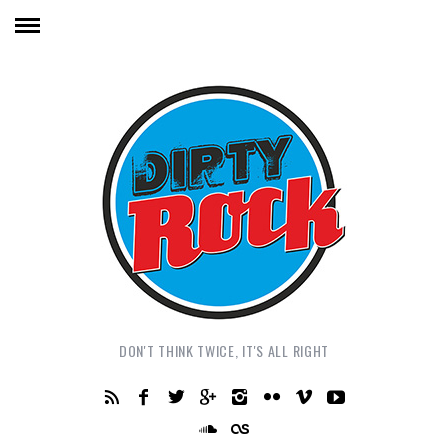
DON'T THINK TWICE, IT'S ALL RIGHT