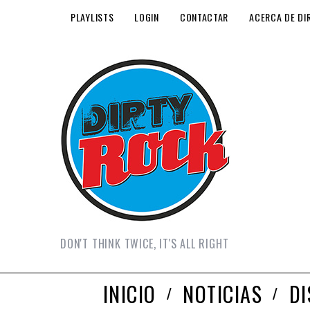
PLAYLISTS
LOGIN
CONTACTAR
ACERCA DE DI
DON'T THINK TWICE, IT'S ALL RIGHT
INICIO
NOTICIAS
D