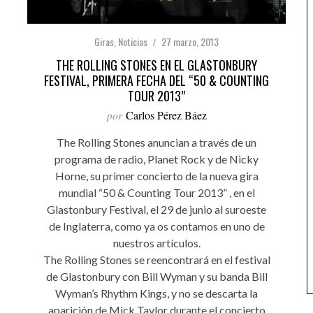
Giras
,
Noticias
27 marzo, 2013
THE ROLLING STONES EN EL GLASTONBURY
FESTIVAL, PRIMERA FECHA DEL “50 & COUNTING
TOUR 2013”
por
Carlos Pérez Báez
The Rolling Stones anuncian a través de un
programa de radio, Planet Rock y de Nicky
Horne, su primer concierto de la nueva gira
mundial “50 & Counting Tour 2013” , en el
Glastonbury Festival, el 29 de junio al suroeste
de Inglaterra, como ya os contamos en uno de
nuestros artículos.
The Rolling Stones se reencontrará en el festival
de Glastonbury con Bill Wyman y su banda Bill
Wyman’s Rhythm Kings, y no se descarta la
aparición de Mick Taylor durante el concierto