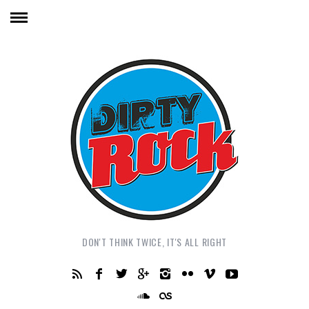
DON'T THINK TWICE, IT'S ALL RIGHT